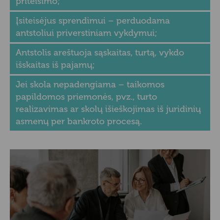
priteisimo;
Įsiteisėjus sprendimui – perduodama
antstoliui priverstiniam vykdymui;
Antstolis areštuoja sąskaitas, turtą, vykdo
išskaitas iš pajamų;
Jei skola nepadengiama – taikomos
papildomos priemonės, pvz., turto
realizavimas ar skolų išieškojimas iš juridinių
asmenų per bankroto procesą.