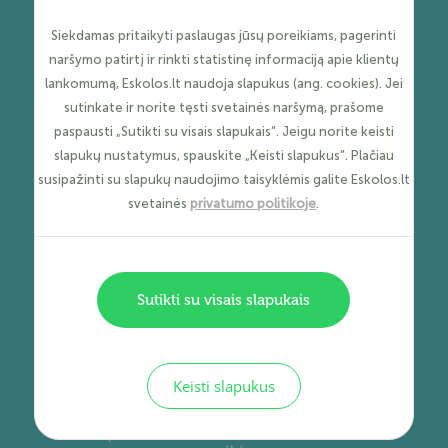
SUPRANTAMA KALBA
Siekdamas pritaikyti paslaugas jūsų poreikiams, pagerinti
Bendraudami su skolininku
naršymo patirtį ir rinkti statistinę informaciją apie klientų
visada kalbame jam suprantama
lankomumą, Eskolos.lt naudoja slapukus (ang. cookies). Jei
kalba. Nenaudojame spaudimo,
sutinkate ir norite tęsti svetainės naršymą, prašome
grasinimų bei šaltų skambučių
paspausti „Sutikti su visais slapukais“. Jeigu norite keisti
slapukų nustatymus, spauskite „Keisti slapukus“. Plačiau
susipažinti su slapukų naudojimo taisyklėmis galite Eskolos.lt
svetainės
privatumo politikoje
.
Sutikti su visais slapukais
YPATINGAS
LANKSTUMAS
Keisti slapukus
Verslo klientams pritaikome
specialią kainodarą, individualiai
įvertiname kiekvieno kliento