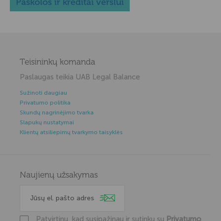
Paskolos ir kreditai verslui
Teisininkų komanda
Paslaugas teikia UAB Legal Balance
Sužinoti daugiau
Privatumo politika
Skundų nagrinėjimo tvarka
Slapukų nustatymai
Klientų atsiliepimų tvarkymo taisyklės
Naujienų užsakymas
Patvirtinu, kad susipažinau ir sutinku su
Privatumo