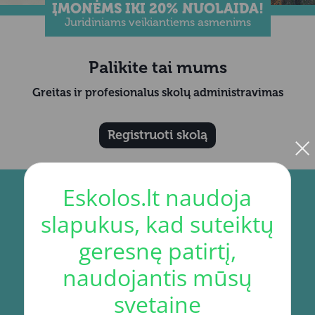
ĮMONĖMS IKI 20% NUOLAIDA!
Juridiniams veikiantiems asmenims
Palikite tai mums
Greitas ir profesionalus skolų administravimas
×
Registruoti skolą
Eskolos.lt naudoja
slapukus, kad suteiktų
geresnę patirtį,
naudojantis mūsų
svetaine