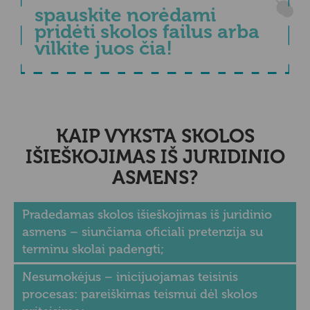
spauskite norėdami
pridėti skolos failus
arba
vilkite juos čia!
KAIP VYKSTA SKOLOS
IŠIEŠKOJIMAS IŠ JURIDINIO
ASMENS?
Pradedamas skolos išieškojimas iš juridinio
asmens – siunčiama oficiali pretenzija su
terminu skolai padengti;
Nesumokėjus – inicijuojamas teisinis
procesas: pareiškimas teismui dėl skolos