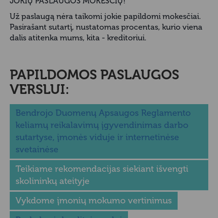
JOKIŲ PASLAUGOS MOKESČIŲ!
Už paslaugą nėra taikomi jokie papildomi mokesčiai.
Pasirašant sutartį, nustatomas procentas, kurio viena
dalis atitenka mums, kita - kreditoriui.
PAPILDOMOS PASLAUGOS
VERSLUI:
Bendrojo Duomenų Apsaugos Reglamento
keliamų reikalavimų įgyvendinimas darbo
sutartyse, įmonės viduje ir internetinėse
svetainėse
Teikiame rekomendacijas siekiant išvengti
skolininkų ateityje
Vykdome įmonių mokumo vertinimus