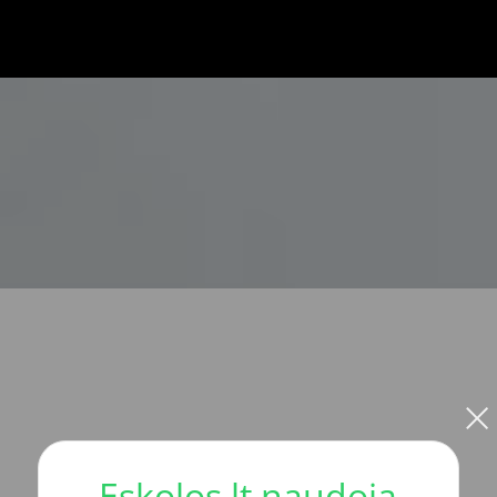
×
Eskolos.lt naudoja