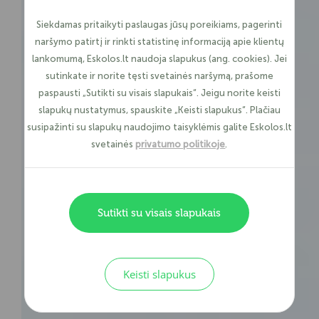
Siekdamas pritaikyti paslaugas jūsų poreikiams, pagerinti
naršymo patirtį ir rinkti statistinę informaciją apie klientų
lankomumą, Eskolos.lt naudoja slapukus (ang. cookies). Jei
sutinkate ir norite tęsti svetainės naršymą, prašome
paspausti „Sutikti su visais slapukais“. Jeigu norite keisti
slapukų nustatymus, spauskite „Keisti slapukus“. Plačiau
susipažinti su slapukų naudojimo taisyklėmis galite Eskolos.lt
svetainės
privatumo politikoje
.
Sutikti su visais slapukais
Keisti slapukus