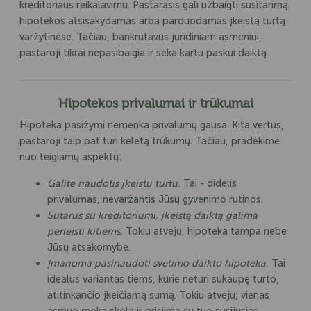
kreditoriaus reikalavimu. Pastarasis gali užbaigti susitarimą
hipotekos atsisakydamas arba parduodamas įkeistą turtą
varžytinėse. Tačiau, bankrutavus juridiniam asmeniui,
pastaroji tikrai nepasibaigia ir seka kartu paskui daiktą.
Hipotekos privalumai ir trūkumai
Hipoteka pasižymi nemenka privalumų gausa. Kita vertus,
pastaroji taip pat turi keletą trūkumų. Tačiau, pradėkime
nuo teigiamų aspektų:
Galite naudotis įkeistu turtu.
Tai - didelis
privalumas, nevaržantis Jūsų gyvenimo rutinos.
Sutarus su kreditoriumi, įkeistą daiktą galima
perleisti kitiems.
Tokiu atveju, hipoteka tampa nebe
Jūsų atsakomybe.
Įmanoma pasinaudoti svetimo daikto hipoteka.
Tai
idealus variantas tiems, kurie neturi sukaupę turto,
atitinkančio įkeičiamą sumą. Tokiu atveju, vienas
asmuo moka skolą ir prisiima su tuo susijusias