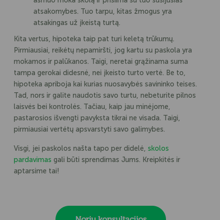
atsakomybes. Tuo tarpu, kitas žmogus yra
atsakingas už įkeistą turtą.
Kita vertus, hipoteka taip pat turi keletą trūkumų.
Pirmiausiai, reikėtų nepamiršti, jog kartu su paskola yra
mokamos ir palūkanos. Taigi, neretai grąžinama suma
tampa gerokai didesnė, nei įkeisto turto vertė. Be to,
hipoteka apriboja kai kurias nuosavybės savininko teises.
Tad, nors ir galite naudotis savo turtu, nebeturite pilnos
laisvės bei kontrolės. Tačiau, kaip jau minėjome,
pastarosios išvengti pavyksta tikrai ne visada. Taigi,
pirmiausiai vertėtų apsvarstyti savo galimybes.
Visgi, jei paskolos našta tapo per didelė,
skolos
pardavimas
gali būti sprendimas Jums. Kreipkitės ir
aptarsime tai!