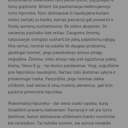
kreditoriams reikia kokio nors patvirtinimo, jog pinigus iš
tiesų grąžinsite. Būtent čia pasitarnauja nekilnojamojo
turto hipoteka. Nors dažniausiai ši naudojama kuriant
teisinį santykį su banku, kartais pastaroji gali praversti ir
fizinių asmenų susitarimuose. Be jokios abejonės, šis
variantas pasitaiko kiek rečiau. Dauguma žmonių
tarpusavyje stengiasi susitarti be jokių papildomų sąlygų.
Kita vertus, neretai tai sukelia tik daugiau problemų,
ypatingai tuomet, jeigu pasiskolinęs asmuo pinigų
negrąžina. Žinoma, tokiu atveju taip pat egzistuoja įvairių
išeičių. Viena iš jų - tai skolos pardavimas. Visgi, sugrįžkime
prie hipotekos naudojimo. Kartais toks įkeitimas vyksta ir
privalomąja tvarka. Pavyzdžiui, jeigu teismas siekia
užtikrinti, kad vienas iš tėvų mokėtų alimentus, gali būti
paskirta priverstinė hipoteka.
Maksimalioji hipoteka - dar viena svarbi sąvoka, kurią
išsiaiškinti pravartu kiekvienam. Pastaroji ir vėl yra turto
įkeitimas, kuriuo dažniausiai užtikrinami banko nuostoliai
bei netesybos. Tai nutinka tuomet, kai asmuo nevykdo