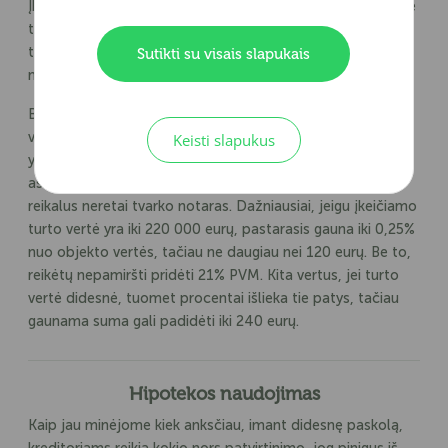
Įkeistas turtas neatitenka kreditoriui, todėl vis dar išlaikote
teisę juo naudotis. Kita vertus, jeigu suėjus numatytam
terminui pinigų vis tiek negrąžinote - tuomet galite netekti
Sutikti su visais slapukais
nuosavybės teisių.
Bet kokiu atveju, imant kiek didesnę paskolą, kartais
vienintele išeitimi tampa būtent hipoteka. Kaina, vis dėlto,
Keisti slapukus
yra vienas iš tų aspektų, dėl kurio nerimauja dauguma
asmenų. Svarbu paminėti, jog su hipoteka susijusius
reikalus neretai tvarko notaras. Dažniausiai, jeigu įkeičiamo
turto vertė yra iki 220 000 eurų, pastarasis gauna iki 0,25%
nuo objekto vertės, tačiau ne daugiau nei 120 eurų. Be to,
reikėtų nepamiršti pridėti 21% PVM. Kita vertus, jei turto
vertė didesnė, tuomet procentai išlieka tie patys, tačiau
gaunama suma gali padidėti iki 240 eurų.
Hipotekos naudojimas
Kaip jau minėjome kiek anksčiau, imant didesnę paskolą,