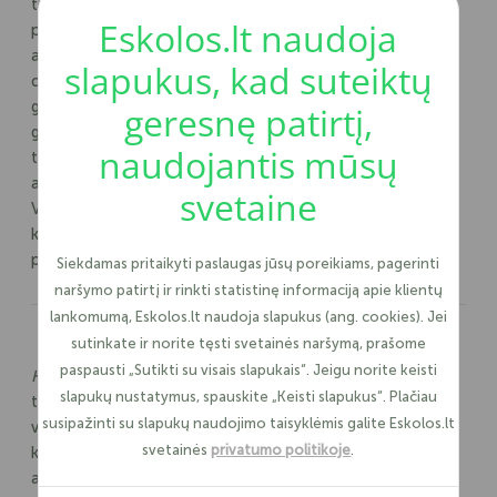
tam tikromis paskolomis. Kai kurie skolina kitiems, o daliai
Eskolos.lt naudoja
prireikia pinigų iš artimųjų arba kreditorių. Be jokios
abejonės, neretai skiriasi ir norimos sumos. Pavyzdžiui,
slapukus, kad suteiktų
didesnės paskolos beveik visuomet susijusios su didesnių
garantijų reikalavimu. Kitu atveju, vyrauja rizika, jog pinigų
geresnę patirtį,
grąžinti asmuo neišgalės. Tad, kartais paskola įkeičiant
naudojantis mūsų
turtą tampa geriausia išeitimi. Kita vertus, jeigu kalbama
apie mažesnes sumas,
hipotekos
dažniausiai neprireikia.
svetaine
Visgi, jei pirmą kartą susidūrėte su šia sąvoka, greičiausiai
kyla klausimas - kas apskritai tai yra? Tad, pradėkime nuo
pat pradžių.
Siekdamas pritaikyti paslaugas jūsų poreikiams, pagerinti
naršymo patirtį ir rinkti statistinę informaciją apie klientų
lankomumą, Eskolos.lt naudoja slapukus (ang. cookies). Jei
Kas yra hipoteka?
sutinkate ir norite tęsti svetainės naršymą, prašome
paspausti „Sutikti su visais slapukais“. Jeigu norite keisti
Hipoteka -
kas tai? Iš esmės, šia sąvoka apibūdinamas
slapukų nustatymus, spauskite „Keisti slapukus“. Plačiau
turto įkeitimas, kuris užtikrintų finansinių įsipareigojimų
susipažinti su slapukų naudojimo taisyklėmis galite Eskolos.lt
vykdymą. Paprasčiau tariant, imant didesnę paskolą,
svetainės
privatumo politikoje
.
kreditoriams reikia garantijų, jog iš tiesų galėsite ją
atiduoti. Tačiau, čia vyrauja vienas itin svarbus niuansas.