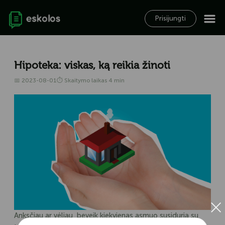
Prisijungti
Hipoteka: viskas, ką reikia žinoti
📅 2023-08-01
⏱ Skaitymo laikas 4 min
×
Anksčiau ar vėliau, beveik kiekvienas asmuo susiduria su