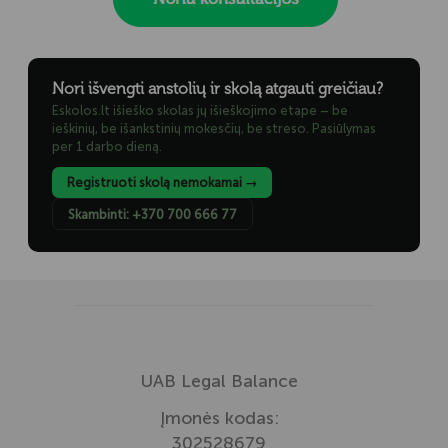
Nori išvengti anstolių ir skolą atgauti greičiau?
Eskolos.lt išieško skolas jų išieškojimo etape – be
ieškinių, be išankstinių mokesčių, be streso. Pasiūlymas
per 1 darbo dieną.
Registruoti skolą nemokamai →
Skambinti: +370 700 666 77
UAB Legal Balance
Įmonės kodas:
302528679