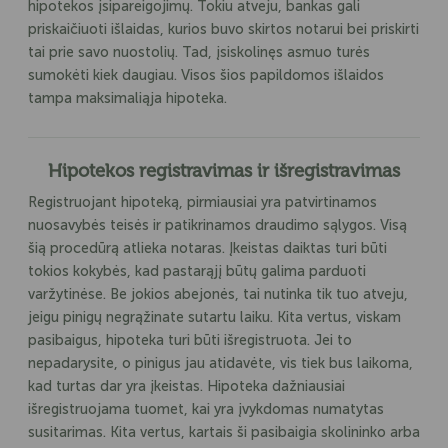
hipotekos įsipareigojimų. Tokiu atveju, bankas gali
priskaičiuoti išlaidas, kurios buvo skirtos notarui bei priskirti
tai prie savo nuostolių. Tad, įsiskolinęs asmuo turės
sumokėti kiek daugiau. Visos šios papildomos išlaidos
tampa maksimaliąja hipoteka.
Hipotekos registravimas ir išregistravimas
Registruojant hipoteką, pirmiausiai yra patvirtinamos
nuosavybės teisės ir patikrinamos draudimo sąlygos. Visą
šią procedūrą atlieka notaras. Įkeistas daiktas turi būti
tokios kokybės, kad pastarąjį būtų galima parduoti
varžytinėse. Be jokios abejonės, tai nutinka tik tuo atveju,
jeigu pinigų negrąžinate sutartu laiku. Kita vertus, viskam
pasibaigus, hipoteka turi būti išregistruota. Jei to
nepadarysite, o pinigus jau atidavėte, vis tiek bus laikoma,
kad turtas dar yra įkeistas. Hipoteka dažniausiai
išregistruojama tuomet, kai yra įvykdomas numatytas
susitarimas. Kita vertus, kartais ši pasibaigia skolininko arba