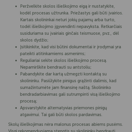
Peržvelkite skolos išieškojimo eigą ir nustatykite,
kodėl procesas užtrunka. Priežastys gali būti įvairios.
Kartais skolininkai neturi jokių pajamų arba turto,
todėl išieškojimo įgyvendinti nepavyksta. Retkarčiais
susiduriama su įvairiais ginčais teismuose, pvz., dėl
skolos dydžio;
Įsitikinkite, kad visi būtini dokumentai ir įrodymai yra
pateikti atitinkamiems asmenims;
Reguliariai sekite skolos išieškojimo procesą.
Nepamirškite bendrauti su antstoliu;
Pabandykite dar kartą užmegzti kontaktą su
skolininku. Pasiūlykite pinigus grąžinti dalimis, kad
sumažintumėte jam finansinę naštą. Skolininko
bendradarbiavimas gali sutrumpinti visą išieškojimo
procesą;
Apsvarstykite alternatyvias priemones pinigų
atgavimui. Tai gali būti skolos pardavimas.
Skolų išieškojimas nėra malonus procesas abiems pusėms.
Visgi rekomenduojama stengtis su skolininku bendrauti