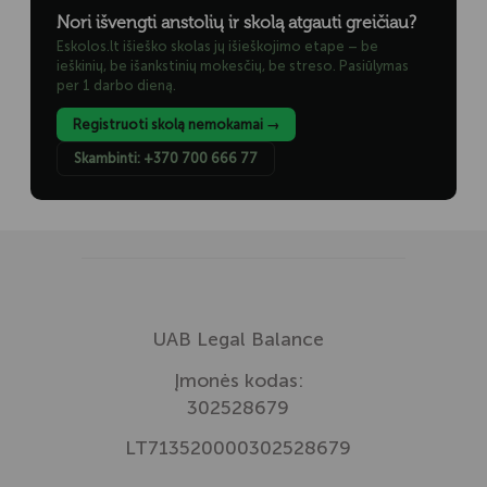
Nori išvengti anstolių ir skolą atgauti greičiau?
Eskolos.lt išieško skolas jų išieškojimo etape – be
ieškinių, be išankstinių mokesčių, be streso. Pasiūlymas
per 1 darbo dieną.
Registruoti skolą nemokamai →
Skambinti: +370 700 666 77
UAB Legal Balance
Įmonės kodas:
302528679
LT713520000302528679