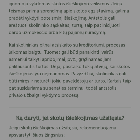
ignoruoja vykdomus skolos išieškojimo veiksmus. Jeigu
teismas priima sprendimą apie skolos egzistavimą, galima
pradėti vykdyti poteisminį išieškojimą. Antstolis gali
areštuoti skolininko sąskaitas, turtą, taip pat inicijuoti
darbo užmokesčio arba kitų pajamų nurašymą.
Kai skolininkas pilnai atsiskaito su kreditoriumi, procesas
laikomas baigtu. Tuomet gali būti panaikinti įvairūs
asmeniui taikyti apribojimai, pvz., grąžinamas jam
priklausantis turtas. Deja, pasitaiko tokių atvejų, kai skolos
išieškojimas yra neįmanomas. Pavyzdžiui, skolininkas gali
būti miręs ir neturėti jokių paveldėtojų ar turto. Kartais taip
pat susiduriama su senaties terminu, todėl antstolis
privalo užbaigti vykdymo procesą.
Ką daryti, jei skolų išieškojimas užsitęsia?
Jeigu skolų išieškojimas užsitęsia, rekomenduojama
apsvarstyti šiuos žingsnius: