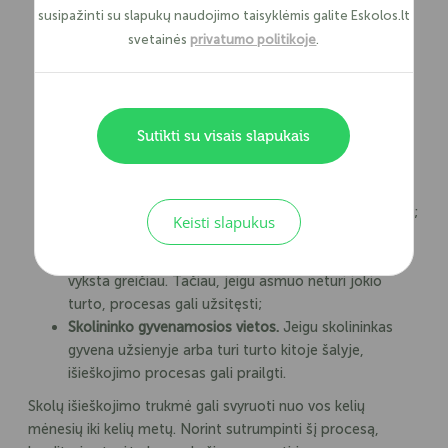
sudėtingų teisinių procedūrų. Be to, skolininkai
susipažinti su slapukų naudojimo taisyklėmis galite Eskolos.lt
dažnai priešinasi didelėms skoloms ir naudojasi
svetainės
privatumo politikoje
.
visomis priemonėmis, kad vilkintų procesą;
Teisminio proceso trukmės.
Teismų sprendimai ir
vykdomųjų raštų išdavimas gali užtrukti. Dažniausiai
tai prailgina skolos išieškojimo trukmę;
Sutikti su visais slapukais
Skolos išieškojimo būdo.
Jeigu pavyksta susitarti
derybų būdu, skolos atgavimo procesas gali
sutrumpėti. Tačiau, kaip jau minėjome kiek anksčiau,
teisminis išieškojimas dažniausiai yra gerokai ilgesnis;
Keisti slapukus
Skolininko finansinės padėties.
Jei skolininkas turi
stabilias pajamas arba tam tikro turto, išieškojimas
vyksta greičiau. Tačiau, jeigu asmuo neturi jokio
turto, procesas gali užsitęsti;
Skolininko gyvenamosios vietos.
Jeigu skolininkas
gyvena užsienyje arba turi turto kitoje šalyje,
išieškojimo procesas gali prailgti.
Skolų išieškojimo trukmė gali svyruoti nuo vos kelių
mėnesių iki kelių metų. Norint sutrumpinti šį procesą,