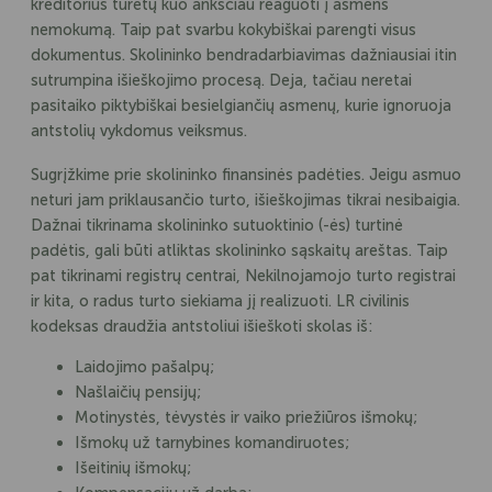
kreditorius turėtų kuo anksčiau reaguoti į asmens
nemokumą. Taip pat svarbu kokybiškai parengti visus
dokumentus. Skolininko bendradarbiavimas dažniausiai itin
sutrumpina išieškojimo procesą. Deja, tačiau neretai
pasitaiko piktybiškai besielgiančių asmenų, kurie ignoruoja
antstolių vykdomus veiksmus.
Sugrįžkime prie skolininko finansinės padėties. Jeigu asmuo
neturi jam priklausančio turto, išieškojimas tikrai nesibaigia.
Dažnai tikrinama skolininko sutuoktinio (-ės) turtinė
padėtis, gali būti atliktas skolininko sąskaitų areštas. Taip
pat tikrinami registrų centrai, Nekilnojamojo turto registrai
ir kita, o radus turto siekiama jį realizuoti. LR civilinis
kodeksas draudžia antstoliui išieškoti skolas iš:
Laidojimo pašalpų;
Našlaičių pensijų;
Motinystės, tėvystės ir vaiko priežiūros išmokų;
Išmokų už tarnybines komandiruotes;
Išeitinių išmokų;