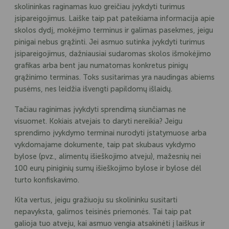
skolininkas raginamas kuo greičiau įvykdyti turimus
įsipareigojimus. Laiške taip pat pateikiama informacija apie
skolos dydį, mokėjimo terminus ir galimas pasekmes, jeigu
pinigai nebus grąžinti. Jei asmuo sutinka įvykdyti turimus
įsipareigojimus, dažniausiai sudaromas skolos išmokėjimo
grafikas arba bent jau numatomas konkretus pinigų
grąžinimo terminas. Toks susitarimas yra naudingas abiems
pusėms, nes leidžia išvengti papildomų išlaidų.
Tačiau raginimas įvykdyti sprendimą siunčiamas ne
visuomet. Kokiais atvejais to daryti nereikia? Jeigu
sprendimo įvykdymo terminai nurodyti įstatymuose arba
vykdomajame dokumente, taip pat skubaus vykdymo
bylose (pvz., alimentų išieškojimo atveju), mažesnių nei
100 eurų piniginių sumų išieškojimo bylose ir bylose dėl
turto konfiskavimo.
Kita vertus, jeigu gražiuoju su skolininku susitarti
nepavyksta, galimos teisinės priemonės. Tai taip pat
galioja tuo atveju, kai asmuo vengia atsakinėti į laiškus ir