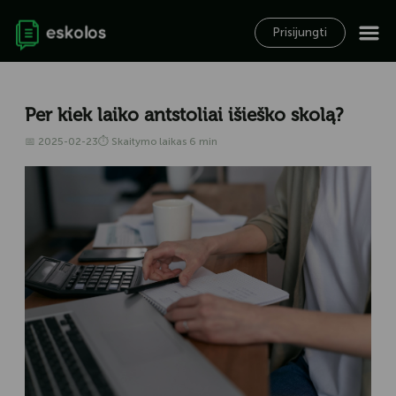
Prisijungti
Per kiek laiko antstoliai išieško skolą?
📅 2025-02-23
⏱ Skaitymo laikas 6 min