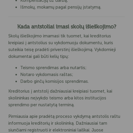
Kompensacijų už darbą;
Išmokų, mokamų pagal pensijų įstatymą.
Kada antstoliai imasi skolų išieškojimo?
Skolų išieškojimo imamasi tik tuomet, kai kreditorius
kreipiasi į antstolius su vykdomuoju dokumentu, kuris
suteikia teisę pradėti priverstinį išieškojimą. Vykdomieji
dokumentai gali būti kelių tipų:
Teismo sprendimas arba nutartis;
Notaro vykdomasis raštas;
Darbo ginčų komisijos sprendimas.
Kreditorius į antstolį dažniausiai kreipiasi tuomet, kai
skolininkas neįvykdo teismo arba kitos institucijos
sprendimo per nustatytą terminą.
Pirmiausia apie pradėtą proceso vykdymą antstolis raštu
informuoja kreditorių ir skolininką. Dažniausiai tam
siunčiami registruoti ir elektroniniai laiškai. Juose