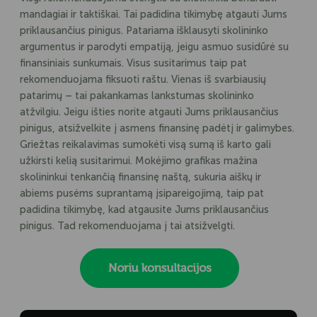
mandagiai ir taktiškai. Tai padidina tikimybę atgauti Jums
priklausančius pinigus. Patariama išklausyti skolininko
argumentus ir parodyti empatiją, jeigu asmuo susidūrė su
finansiniais sunkumais. Visus susitarimus taip pat
rekomenduojama fiksuoti raštu. Vienas iš svarbiausių
patarimų – tai pakankamas lankstumas skolininko
atžvilgiu. Jeigu išties norite atgauti Jums priklausančius
pinigus, atsižvelkite į asmens finansinę padėtį ir galimybes.
Griežtas reikalavimas sumokėti visą sumą iš karto gali
užkirsti kelią susitarimui. Mokėjimo grafikas mažina
skolininkui tenkančią finansinę naštą, sukuria aiškų ir
abiems pusėms suprantamą įsipareigojimą, taip pat
padidina tikimybę, kad atgausite Jums priklausančius
pinigus. Tad rekomenduojama į tai atsižvelgti.