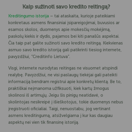
Kaip sužinoti savo kredito reitingą?
Kreditingumo istorija
– tai ataskaita, kurioje pateikiami
konkretaus asmens finansiniai įsipareigojimai, buvusios ar
esamos skolos, duomenys apie mokesčių mokėjimą,
paskolų kiekis ir dydis, pajamos bei kiti panašūs aspektai.
Čia taip pat galite sužinoti savo kredito reitingą. Kiekvienas
asmuo savo kredito istoriją gali patikrinti tiesiog internete,
pavyzdžiui, “Creditinfo Lietuva”.
Visgi, internete nurodytas reitingas ne visuomet atspindi
realybę. Pavyzdžiui, ne visi paslaugų tiekėjai gali pateikti
informaciją bendram registrui apie konkretų klientą. Be to,
praktiškai neįmanoma užfiksuoti, kiek kartų žmogus
skolinosi iš artimųjų. Jeigu šis pinigų neatidavė, o
skolintojas nesikreipė į išieškotojus, tokie duomenys nebus
įregistruoti oficialiai. Taigi, nenuostabu, jog vertinant
asmens kreditingumą, atsižvelgiama į kur kas daugiau
aspektų nei vien tik finansinę istoriją.