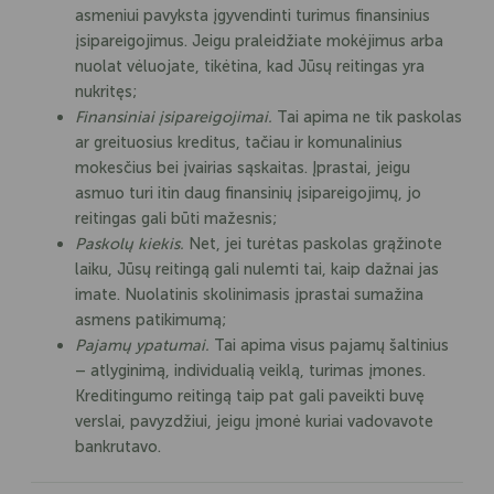
asmeniui pavyksta įgyvendinti turimus finansinius
įsipareigojimus. Jeigu praleidžiate mokėjimus arba
nuolat vėluojate, tikėtina, kad Jūsų reitingas yra
nukritęs;
Finansiniai įsipareigojimai.
Tai apima ne tik paskolas
ar greituosius kreditus, tačiau ir komunalinius
mokesčius bei įvairias sąskaitas. Įprastai, jeigu
asmuo turi itin daug finansinių įsipareigojimų, jo
reitingas gali būti mažesnis;
Paskolų kiekis.
Net, jei turėtas paskolas grąžinote
laiku, Jūsų reitingą gali nulemti tai, kaip dažnai jas
imate. Nuolatinis skolinimasis įprastai sumažina
asmens patikimumą;
Pajamų ypatumai.
Tai apima visus pajamų šaltinius
– atlyginimą, individualią veiklą, turimas įmones.
Kreditingumo reitingą taip pat gali paveikti buvę
verslai, pavyzdžiui, jeigu įmonė kuriai vadovavote
bankrutavo.