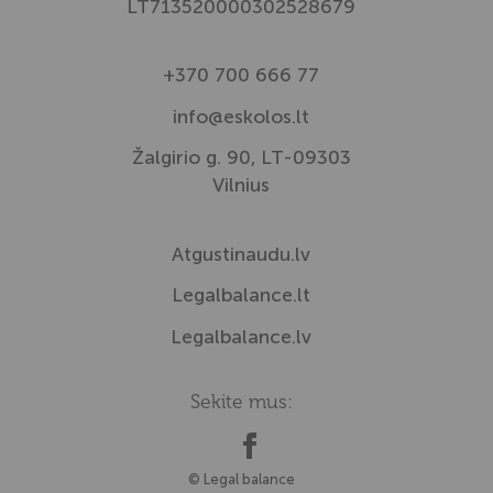
LT713520000302528679
+370 700 666 77
info@eskolos.lt
Žalgirio g. 90, LT-09303
Vilnius
Atgustinaudu.lv
Legalbalance.lt
Legalbalance.lv
Sekite mus:
© Legal balance