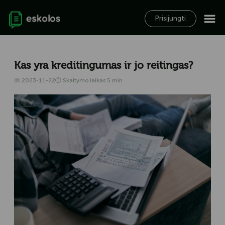
Prisijungti
Kas yra kreditingumas ir jo reitingas?
📅 2023-11-22
⏱ Skaitymo laikas 5 min