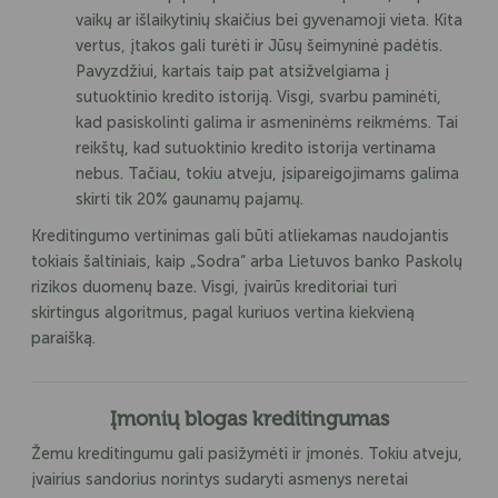
vaikų ar išlaikytinių skaičius bei gyvenamoji vieta. Kita
vertus, įtakos gali turėti ir Jūsų šeimyninė padėtis.
Pavyzdžiui, kartais taip pat atsižvelgiama į
sutuoktinio kredito istoriją. Visgi, svarbu paminėti,
kad pasiskolinti galima ir asmeninėms reikmėms. Tai
reikštų, kad sutuoktinio kredito istorija vertinama
nebus. Tačiau, tokiu atveju, įsipareigojimams galima
skirti tik 20% gaunamų pajamų.
Kreditingumo vertinimas gali būti atliekamas naudojantis
tokiais šaltiniais, kaip „Sodra“ arba Lietuvos banko Paskolų
rizikos duomenų baze. Visgi, įvairūs kreditoriai turi
skirtingus algoritmus, pagal kuriuos vertina kiekvieną
paraišką.
Įmonių blogas kreditingumas
Žemu kreditingumu gali pasižymėti ir įmonės. Tokiu atveju,
įvairius sandorius norintys sudaryti asmenys neretai