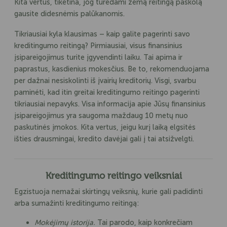
Kita vertus, tikėtina, jog turėdami žemą reitingą paskolą
gausite didesnėmis palūkanomis.
Tikriausiai kyla klausimas – kaip galite pagerinti savo
kreditingumo reitingą? Pirmiausiai, visus finansinius
įsipareigojimus turite įgyvendinti laiku. Tai apima ir
paprastus, kasdienius mokesčius. Be to, rekomenduojama
per dažnai nesiskolinti iš įvairių kreditorių. Visgi, svarbu
paminėti, kad itin greitai kreditingumo reitingo pagerinti
tikriausiai nepavyks. Visa informacija apie Jūsų finansinius
įsipareigojimus yra saugoma maždaug 10 metų nuo
paskutinės įmokos. Kita vertus, jeigu kurį laiką elgsitės
išties drausmingai, kredito davėjai gali į tai atsižvelgti.
Kreditingumo reitingo veiksniai
Egzistuoja nemažai skirtingų veiksnių, kurie gali padidinti
arba sumažinti kreditingumo reitingą:
Mokėjimų istorija.
Tai parodo, kaip konkrečiam