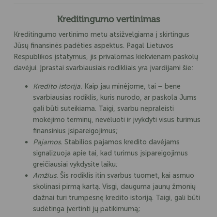
Kreditingumo vertinimas
Kreditingumo vertinimo metu atsižvelgiama į skirtingus
Jūsų finansinės padėties aspektus. Pagal Lietuvos
Respublikos įstatymus, jis privalomas kiekvienam paskolų
davėjui. Įprastai svarbiausiais rodikliais yra įvardijami šie:
Kredito istorija.
Kaip jau minėjome, tai – bene
svarbiausias rodiklis, kuris nurodo, ar paskola Jums
gali būti suteikiama. Taigi, svarbu nepraleisti
mokėjimo terminų, nevėluoti ir įvykdyti visus turimus
finansinius įsipareigojimus;
Pajamos.
Stabilios pajamos kredito davėjams
signalizuoja apie tai, kad turimus įsipareigojimus
greičiausiai vykdysite laiku;
Amžius.
Šis rodiklis itin svarbus tuomet, kai asmuo
skolinasi pirmą kartą. Visgi, dauguma jaunų žmonių
dažnai turi trumpesnę kredito istoriją. Taigi, gali būti
sudėtinga įvertinti jų patikimumą;