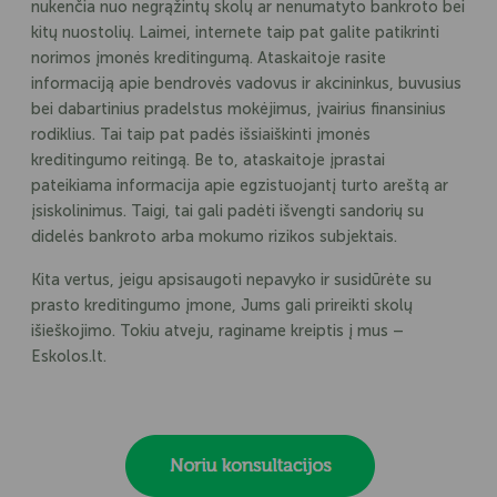
nukenčia nuo negrąžintų skolų ar nenumatyto bankroto bei
kitų nuostolių. Laimei, internete taip pat galite patikrinti
norimos įmonės kreditingumą. Ataskaitoje rasite
informaciją apie bendrovės vadovus ir akcininkus, buvusius
bei dabartinius pradelstus mokėjimus, įvairius finansinius
rodiklius. Tai taip pat padės išsiaiškinti įmonės
kreditingumo reitingą. Be to, ataskaitoje įprastai
pateikiama informacija apie egzistuojantį turto areštą ar
įsiskolinimus. Taigi, tai gali padėti išvengti sandorių su
didelės bankroto arba mokumo rizikos subjektais.
Kita vertus, jeigu apsisaugoti nepavyko ir susidūrėte su
prasto kreditingumo įmone, Jums gali prireikti skolų
išieškojimo. Tokiu atveju, raginame kreiptis į mus –
Eskolos.lt.