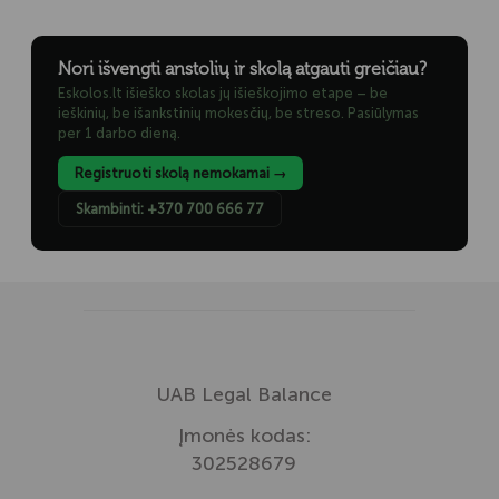
Nori išvengti anstolių ir skolą atgauti greičiau?
Eskolos.lt išieško skolas jų išieškojimo etape – be
ieškinių, be išankstinių mokesčių, be streso. Pasiūlymas
per 1 darbo dieną.
Registruoti skolą nemokamai →
Skambinti: +370 700 666 77
UAB Legal Balance
Įmonės kodas:
302528679