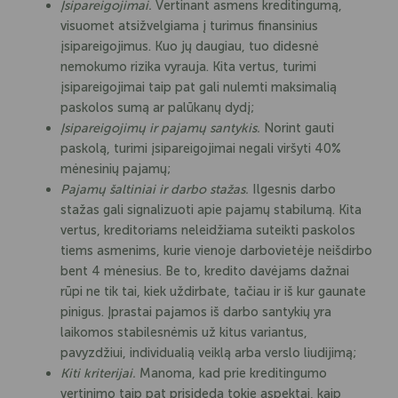
Įsipareigojimai.
Vertinant asmens kreditingumą,
visuomet atsižvelgiama į turimus finansinius
įsipareigojimus. Kuo jų daugiau, tuo didesnė
nemokumo rizika vyrauja. Kita vertus, turimi
įsipareigojimai taip pat gali nulemti maksimalią
paskolos sumą ar palūkanų dydį;
Įsipareigojimų ir pajamų santykis.
Norint gauti
paskolą, turimi įsipareigojimai negali viršyti 40%
mėnesinių pajamų;
Pajamų šaltiniai ir darbo stažas.
Ilgesnis darbo
stažas gali signalizuoti apie pajamų stabilumą. Kita
vertus, kreditoriams neleidžiama suteikti paskolos
tiems asmenims, kurie vienoje darbovietėje neišdirbo
bent 4 mėnesius. Be to, kredito davėjams dažnai
rūpi ne tik tai, kiek uždirbate, tačiau ir iš kur gaunate
pinigus. Įprastai pajamos iš darbo santykių yra
laikomos stabilesnėmis už kitus variantus,
pavyzdžiui, individualią veiklą arba verslo liudijimą;
Kiti kriterijai.
Manoma, kad prie kreditingumo
vertinimo taip pat prisideda tokie aspektai, kaip