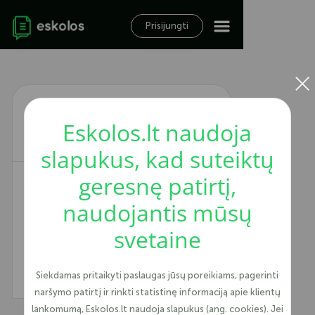
Prisijungti
×
Registracija
Eskolos.lt naudoja
slapukus, kad suteiktų
geresnę patirtį,
Jūs esate (pasirinkite)
naudojantis mūsų
svetaine
Prisijungti
Siekdamas pritaikyti paslaugas jūsų poreikiams, pagerinti
naršymo patirtį ir rinkti statistinę informaciją apie klientų
lankomumą, Eskolos.lt naudoja slapukus (ang. cookies). Jei