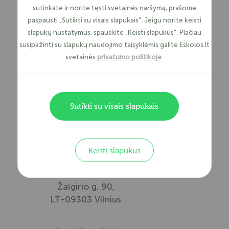
sutinkate ir norite tęsti svetainės naršymą, prašome
paspausti „Sutikti su visais slapukais“. Jeigu norite keisti
slapukų nustatymus, spauskite „Keisti slapukus“. Plačiau
UAB Legal
susipažinti su slapukų naudojimo taisyklėmis galite Eskolos.lt
Balance
svetainės
privatumo politikoje
.
Įmonės kodas:
302528679
LT713520000302528679
Sutikti su visais slapukais
+370 700 666
77
Keisti slapukus
info@eskolos.lt
Žalgirio g. 90,
LT-09303 Vilnius