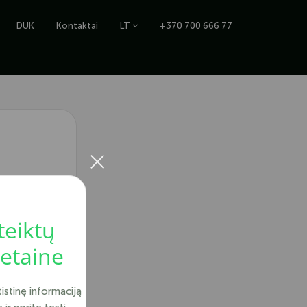
DUK
Kontaktai
LT
+370 700 666 77
×
teiktų
vetaine
tistinę informaciją