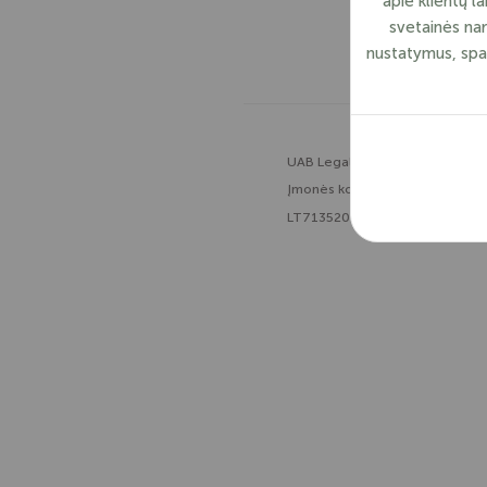
apie klientų l
svetainės nar
nustatymus, spau
UAB Legal Balance
Įmonės kodas: 302528679
LT713520000302528679