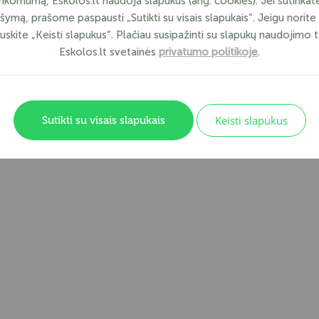
ankomumą, Eskolos.lt naudoja slapukus (ang. cookies). Jei sutinkate 
šymą, prašome paspausti „Sutikti su visais slapukais“. Jeigu norite 
skite „Keisti slapukus“. Plačiau susipažinti su slapukų naudojimo t
Eskolos.lt svetainės
privatumo politikoje
.
S
+370 700 666 77
Atgustinaudu.lv
Keisti slapukus
Sutikti su visais slapukais
info@eskolos.lt
Legalbalance.lt
© L
Žalgirio g. 90, LT-09303 Vilnius
Legalbalance.lv