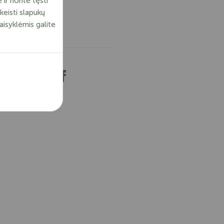
ir norite tęsti
keisti slapukų
aisyklėmis galite
ekite mus:
egal balance