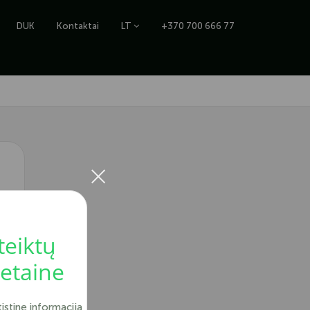
DUK
Kontaktai
LT
+370 700 666 77
×
teiktų
vetaine
tistinę informaciją