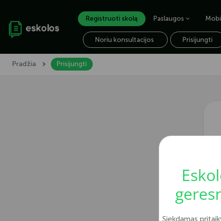
Registruoti skolą
Paslaugos
Mobil
Noriu konsultacijos
Prisijungti
Pradžia
Prisijungti
Eskol
geresn
Siekdamas pritaiky