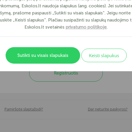
ankomumą, Eskolos.lt naudoja slapukus (ang. cookies). Jei sutinkate 
šymą, prašome paspausti „Sutikti su visais slapukais“. Jeigu norite 
Slaptažodis
skite „Keisti slapukus“. Plačiau susipažinti su slapukų naudojimo t
Eskolos.lt svetainės
privatumo politikoje
.
Prisijungti
Keisti slapukus
Sutikti su visais slapukais
Registruotis
Pamiršote slaptažodį?
Dar neturite paskyros?