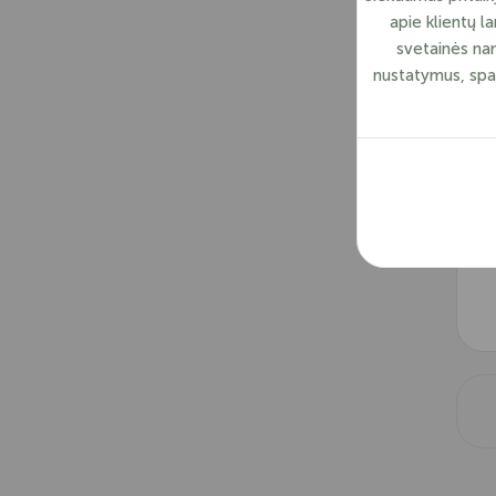
apie klientų l
svetainės nar
nustatymus, spau